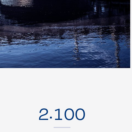
.
2
1
0
0