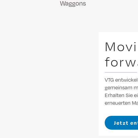
Waggons
Movi
forw
VTG entwickelt
gemeinsam mi
Erhalten Sie e
erneuerten Ma
Jetzt e