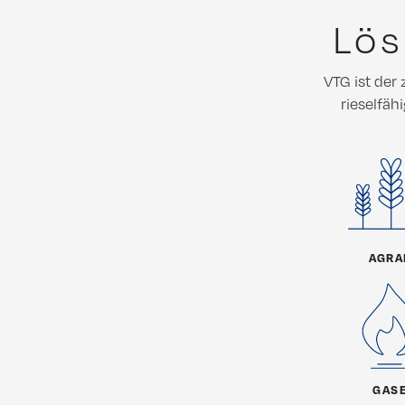
Lös
VTG ist der 
rieselfäh
AGRA
GAS