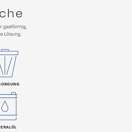
nche
er gasförmig,
de Lösung.
SORGUNG
NERALÖL