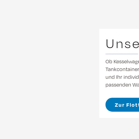
Unse
Ob Kesselwage
Tankcontainer:
und Ihr indivi
passenden Wa
Zur Flo