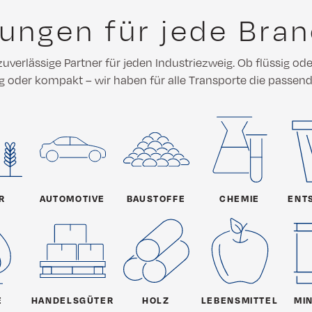
ungen für jede Bra
zuverlässige Partner für jeden Industriezweig. Ob flüssig od
ig oder kompakt – wir haben für alle Transporte die passen
R
AUTOMOTIVE
BAUSTOFFE
CHEMIE
ENT
E
HANDELSGÜTER
HOLZ
LEBENSMITTEL
MI