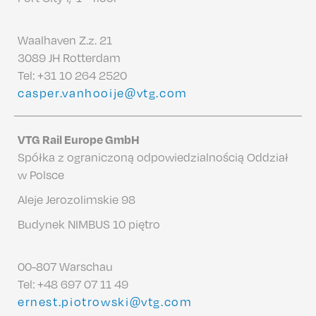
Waalhaven Z.z. 21
3089 JH Rotterdam
Tel:
+31 10 264 2520
casper.vanhooije@vtg.com
VTG Rail Europe GmbH
Spółka z ograniczoną odpowiedzialnością Oddział
w Polsce
Aleje Jerozolimskie 98
Budynek NIMBUS 10 piętro
00-807 Warschau
Tel:
+48 697 07 11 49
ernest.piotrowski@vtg.com