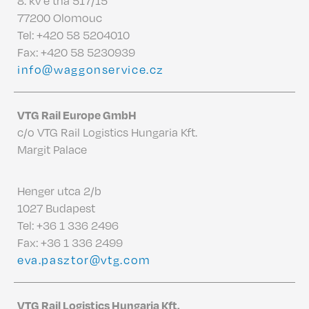
8. kv ě tna 517/15
77200 Olomouc
Tel:
+420 58 5204010
Fax: +420 58 5230939
info@waggonservice.cz
VTG Rail Europe GmbH
c/o VTG Rail Logistics Hungaria Kft.
Margit Palace
Henger utca 2/b
1027 Budapest
Tel:
+36 1 336 2496
Fax: +36 1 336 2499
eva.pasztor@vtg.com
VTG Rail Logistics Hungaria Kft.