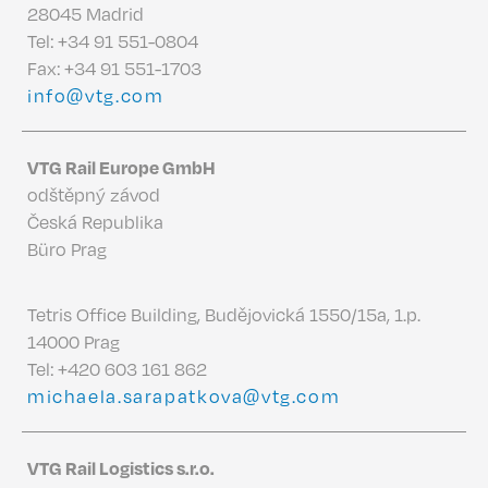
28045 Madrid
Tel:
+34 91 551-0804
Fax: +34 91 551-1703
info@vtg.com
VTG Rail Europe GmbH
odštěpný závod
Česká Republika
Büro Prag
Tetris Office Building, Budějovická 1550/15a, 1.p.
14000 Prag
Tel:
+420 603 161 862
michaela.sarapatkova@vtg.com
VTG Rail Logistics s.r.o.