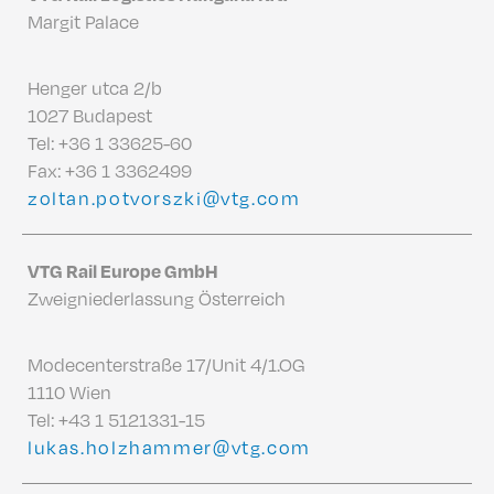
Margit Palace
Henger utca 2/b
1027 Budapest
Tel:
+36 1 33625-60
Fax: +36 1 3362499
zoltan.potvorszki@vtg.com
VTG Rail Europe GmbH
Zweigniederlassung Österreich
Modecenterstraße 17/Unit 4/1.OG
1110 Wien
Tel:
+43 1 5121331-15
lukas.holzhammer@vtg.com