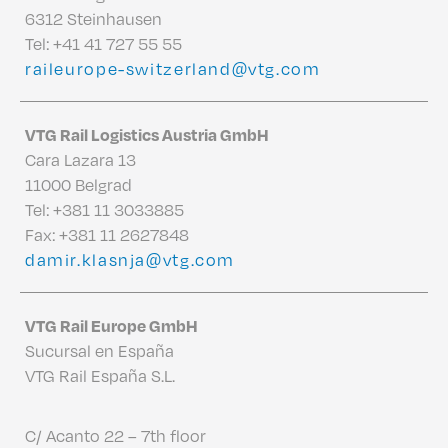
6312 Steinhausen
Tel:
+41 41 727 55 55
raileurope-switzerland@vtg.com
VTG Rail Logistics Austria GmbH
Cara Lazara 13
11000 Belgrad
Tel:
+381 11 3033885
Fax: +381 11 2627848
damir.klasnja@vtg.com
VTG Rail Europe GmbH
Sucursal en España
VTG Rail España S.L.
C/ Acanto 22 – 7th floor