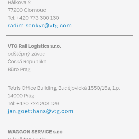
Hálkova 2
77200 Olomouc
Tel:
+420 773 600 160
radim.senkyr@vtg.com
VTG Rail Logistics s.r.o.
odštěpný závod
Česká Republika
Büro Prag
Tetris Office Building, Budějovická 1550/15a, 1.p.
14000 Prag
Tel:
+420 724 203 126
jan.goetthans@vtg.com
WAGGON SERVICE s.r.o