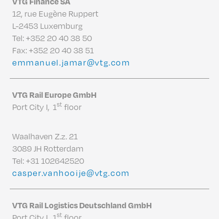
VTG Finance SA
12, rue Eugène Ruppert
L-2453 Luxemburg
Tel:
+352 20 40 38 50
Fax: +352 20 40 38 51
emmanuel.jamar@vtg.com
VTG Rail Europe GmbH
st
Port City I, 1
floor
Waalhaven Z.z. 21
3089 JH Rotterdam
Tel:
+31 102642520
casper.vanhooije@vtg.com
VTG Rail Logistics Deutschland GmbH
st
Port City I, 1
floor