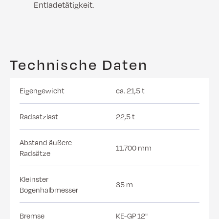
Entladetätigkeit.
Technische Daten
Eigengewicht
ca. 21,5 t
Radsatzlast
22,5 t
Abstand äußere
11.700 mm
Radsätze
Kleinster
35 m
Bogenhalbmesser
Bremse
KE-GP 12"