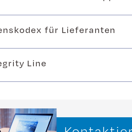
enskodex für Lieferanten
egrity Line
Kontaktie