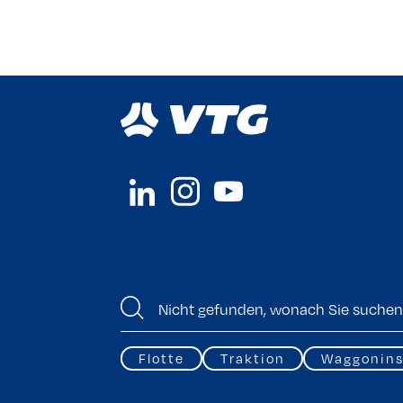
Flotte
Traktion
Waggonins