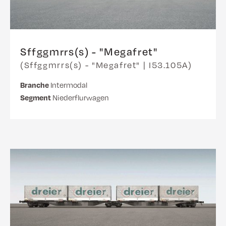
Sffggmrrs(s) - "Megafret"
(Sffggmrrs(s) - "Megafret" | I53.105A)
Branche
Intermodal
Segment
Niederflurwagen