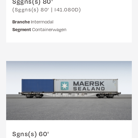
Sggns(s) 80'
(Sggns(s) 80' | I41.080D)
Branche
Intermodal
Segment
Containerwagen
Sgns(s) 60'