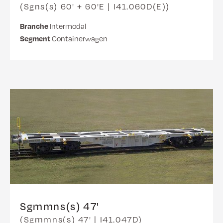
(Sgns(s) 60' + 60'E | I41.060D(E))
Branche
Intermodal
Segment
Containerwagen
Sgmmns(s) 47'
(Sgmmns(s) 47' | I41.047D)