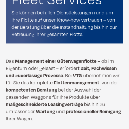
Sie können bei allen Dienstleistungen rund um
Ihre Flotte auf unser Know-how vertrauen – von
der Beratung über die Instandhaltung bis hin zur
Betreuung Ihrer gesamten Flotte.
Das
Management einer Güterwagenflotte
– ob im
Eigentum oder geleast – erfordert
Zeit, Fachwissen
und zuverlässige Prozesse
. Bei
VTG
übernehmen wir
für Sie das komplette
Flottenmanagement
: von der
kompetenten Beratung
bei der Auswahl der
passenden Waggons für Ihre Produkte über
maßgeschneiderte Leasingverträge
bis hin zu
umfassender
Wartung
und
professioneller Reinigung
Ihrer Wagen.