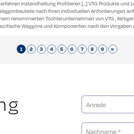
 erfahren Instandhaltung Profitieren [...] VTG Produkte und
ggonbauteile nach Ihren individuellen Anforderungen anf
inem renommierten Tochterunternehmen von VTG , fertigen
pezifische Waggons und Komponenten nach den Vorgaben 
1
2
3
4
5
6
7
8
9
»
ng
Anrede
Nachname *