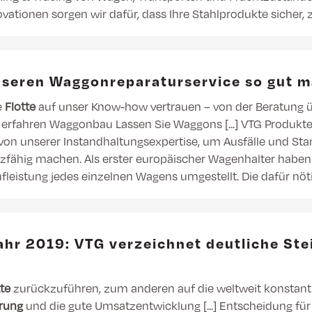
vationen sorgen wir dafür, dass Ihre Stahlprodukte sicher, 
unseren Waggonreparaturservice so gut 
e
Flotte
auf unser Know-how vertrauen – von der Beratung üb
 erfahren Waggonbau Lassen Sie Waggons [...] VTG Produkt
von unserer Instandhaltungsexpertise, um Ausfälle und Sta
atzfähig machen. Als erster europäischer Wagenhalter haben
ufleistung jedes einzelnen Wagens umgestellt. Die dafür nö
jahr 2019: VTG verzeichnet deutliche St
tte
zurückzuführen, zum anderen auf die weltweit konstant
erung
und die gute Umsatzentwicklung [...] Entscheidung f