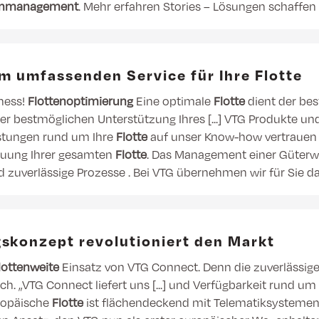
enmanagement
. Mehr erfahren Stories – Lösungen schaffen
em umfassenden Service für Ihre Flotte
iness!
Flottenoptimierung
Eine optimale
Flotte
dient der be
er bestmöglichen Unterstützung Ihres [...] VTG Produkte u
eistungen rund um Ihre
Flotte
auf unser Know-how vertrauen 
treuung Ihrer gesamten
Flotte
. Das Management einer Güterw
nd zuverlässige Prozesse . Bei VTG übernehmen wir für Sie 
skonzept revolutioniert den Markt
lottenweite
Einsatz von VTG Connect. Denn die zuverlässige 
h. „VTG Connect liefert uns [...] und Verfügbarkeit rund 
uropäische
Flotte
ist flächendeckend mit Telematiksystemen 