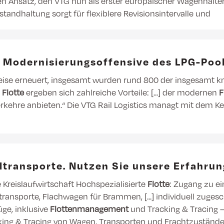
iven Ansatz, den VTG nun als erster europäischer Wagenhalte
tandhaltung sorgt für flexiblere Revisionsintervalle und
ßt Modernisierungsoffensive des LPG-Pool
eise erneuert, insgesamt wurden rund 800 der insgesamt k
e
Flotte
ergeben sich zahlreiche Vorteile: [...] der modernen
F
rkehre anbieten.“ Die VTG Rail Logistics managt mit dem K
hltransporte. Nutzen Sie unsere Erfahrun
 Kreislaufwirtschaft Hochspezialisierte
Flotte
: Zugang zu ei
ltransporte, Flachwagen für Brammen, [...] individuell zug
ge, inklusive
Flottenmanagement
und Tracking & Tracing – 
acking & Tracing von Wagen, Transporten und Frachtzustände