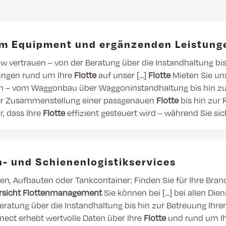
rem Equipment und ergänzenden Leistung
 vertrauen – von der Beratung über die Instandhaltung bis
stungen rund um Ihre
Flotte
auf unser [...]
Flotte
Mieten Sie un
en – vom Waggonbau über Waggoninstandhaltung bis hin 
on der Zusammenstellung einer passgenauen
Flotte
bis hin zur
, dass Ihre
Flotte
effizient gesteuert wird – während Sie sic
n- und Schienenlogistikservices
n, Aufbauten oder Tankcontainer: Finden Sie für Ihre Branc
rsicht
Flottenmanagement
Sie können bei [...] bei allen Di
ratung über die Instandhaltung bis hin zur Betreuung Ihr
nnect erhebt wertvolle Daten über Ihre
Flotte
und rund um Ihr