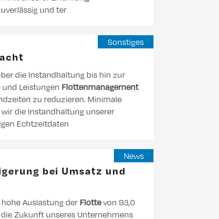
zuverlässig und ter
Sonstiges
macht
er die Instandhaltung bis hin zur
e und Leistungen
Flottenmanagement
ndzeiten zu reduzieren. Minimale
 wir die Instandhaltung unserer
tigen Echtzeitdaten
News
eigerung bei Umsatz und
 hohe Auslastung der
Flotte
von 93,0
ür die Zukunft unseres Unternehmens