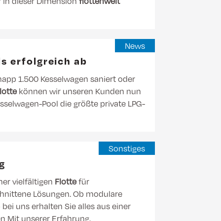
r in dieser Dimension
flottenweit
News
s erfolgreich ab
napp 1.500 Kesselwagen saniert oder
lotte
können wir unseren Kunden nun
esselwagen-Pool die größte private LPG-
Sonstiges
g
ner vielfältigen
Flotte
für
eschnittene Lösungen. Ob modulare
bei uns erhalten Sie alles aus einer
n Mit unserer Erfahrung,