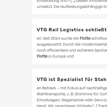
Entwicklung und f [...] diesen innovat
umsetzt. Die laufleistungsabhängige Ins
VTG Rail Logistics schlie
en. Seit 2014 wurde die
Flotte
schrittw
ausgetauscht. Durch die modernisiert
noch effizientere und sicherere Spotve
Flotte
in Europa und
VTG ist Spezialist für Sta
en Retrack – mit Fokus auf nachhaltige
Stahltransporte, z. B. Shimmns für Coi
Einzelwagen, Wagenpools oder Ganzzü
Hand. Wir garantieren höchste [...] Tr