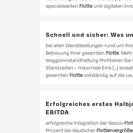
spezialisierten
Flotte
und digitalen Inno
Schnell und sicher: Was 
bei allen Dienstleistungen rund um Ihr
Betreuung Ihrer gesamten
Flotte
. Mehr
Waggoninstandhaltung Profitieren Sie 
Standzeiten – maximale Eins [...] eins
gesamten
Flotte
vollständig auf die La
Erfolgreiches erstes Halb
EBITDA
erfolgreiche Integration der Nacco-
Flo
Prozent bei deutlicher
Flottenvergröß