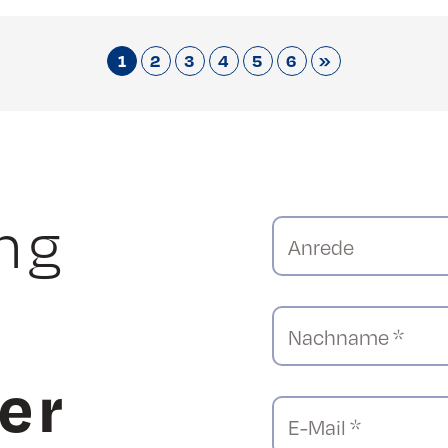
1
2
3
4
5
6
»
ng
Anrede
Nachname *
er
E-Mail *