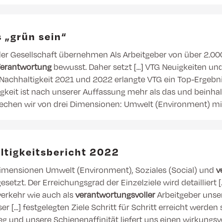
s „grün sein“
der Gesellschaft übernehmen Als Arbeitgeber von über 2.000
erantwortung
bewusst. Daher setzt [...] VTG Neuigkeiten und
Nachhaltigkeit 2021 und 2022 erlangte VTG ein Top-Ergeb
tigkeit ist nach unserer Auffassung mehr als das und beinha
echen wir von drei Dimensionen: Umwelt (Environment) m
ltigkeitsbericht 2022
tsdimensionen Umwelt (Environment), Soziales (Social) und
v
zt. Der Erreichungsgrad der Einzelziele wird detailliert [.
erkehr wie auch als
verantwortungsvoller
Arbeitgeber unser
 [...] festgelegten Ziele Schritt für Schritt erreicht werden
leg und unsere Schienenaffinität liefert uns einen wirkungsv