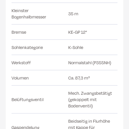
Kleinster
35 m
Bogenhalbmesser
Bremse
KE-GP 12"
Sohlenkategorie
K-Sohle
Werkstoff
Normalstahl (P355NH)
Volumen
Ca. 87,3 m³
Mech. Zwangsbetätigt
Belüftungsventil
(gekoppelt mit
Bodenventil)
Beidseitig in Flurhöhe
Gaspendelung
mit Kappe für