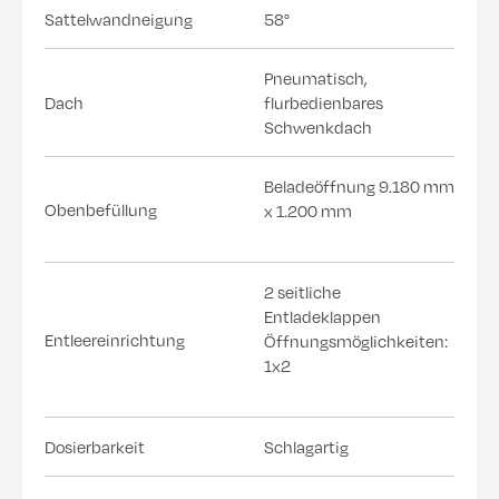
Sattelwandneigung
58°
Pneumatisch,
Dach
flurbedienbares
Schwenkdach
Beladeöffnung 9.180 mm
Obenbefüllung
x 1.200 mm
2 seitliche
Entladeklappen
Entleereinrichtung
Öffnungsmöglichkeiten:
1x2
Dosierbarkeit
Schlagartig