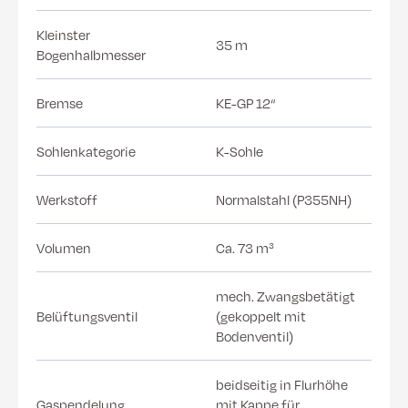
Kleinster
35 m
Bogenhalbmesser
Bremse
KE-GP 12“
Sohlenkategorie
K-Sohle
Werkstoff
Normalstahl (P355NH)
Volumen
Ca. 73 m³
mech. Zwangsbetätigt
Belüftungsventil
(gekoppelt mit
Bodenventil)
beidseitig in Flurhöhe
Gaspendelung
mit Kappe für