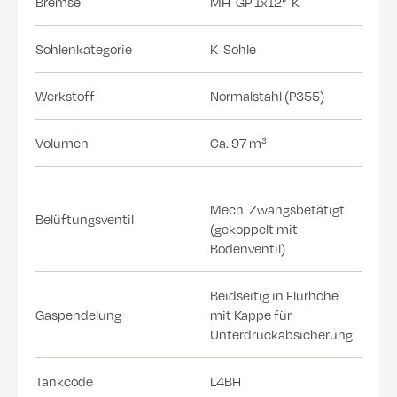
Bremse
MH-GP 1x12“-K
Sohlenkategorie
K-Sohle
Werkstoff
Normalstahl (P355)
Volumen
Ca. 97 m³
Mech. Zwangsbetätigt
Belüftungsventil
(gekoppelt mit
Bodenventil)
Beidseitig in Flurhöhe
Gaspendelung
mit Kappe für
Unterdruckabsicherung
Tankcode
L4BH