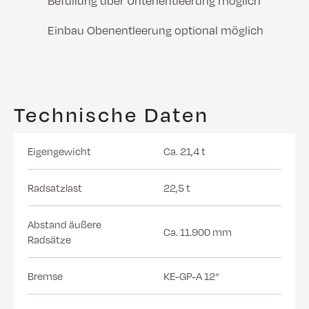
Befüllung über Untenentleerung möglich
Einbau Obenentleerung optional möglich
Technische Daten
Eigengewicht
Ca. 21,4 t
Radsatzlast
22,5 t
Abstand äußere
Ca. 11.900 mm
Radsätze
Bremse
KE-GP-A 12“