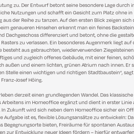
utung zu. Der Entwurf betont seine besondere Lage durch i
tliche Nutzungen und schafft ein Gesicht zum Platz ohne i
aus der Reihe zu tanzen. Auf den ersten Blick zeigen sich
beim genaueren Hinsehen erkennt man ein feines Backsteink
 Dachgeschoss differenziert und betont, ohne die gestalt
 Rasters zu verlassen. Ein besonderes Augenmerk liegt auf 
e besteht aus gebrauchten, wiederverwenden Ziegelsteinen
räftiges und zugleich offenes Gebäude, mit einer feinen, sch
h außen und einem lichten, grünen Atrium nach innen. Er 
n Stelle einen wichtigen und richtigen Stadtbaustein“, sagt
 Franz-Josef Höing.
erleben derzeit einen grundlegenden Wandel. Das klassisch
 Arbeitens im Homeoffice ergänzt und dient in erster Linie 
n. In Zukunft wird sich neben dem Homeoffice sicher ein O
re Aufgabe ist es, flexible Lösungsansätze zu entwickeln: 
s Begegnungsorte bieten, Freiräume für spontanen Austau
en zur Entwicklung neuer Ideen fördern – hierfür entwarfen