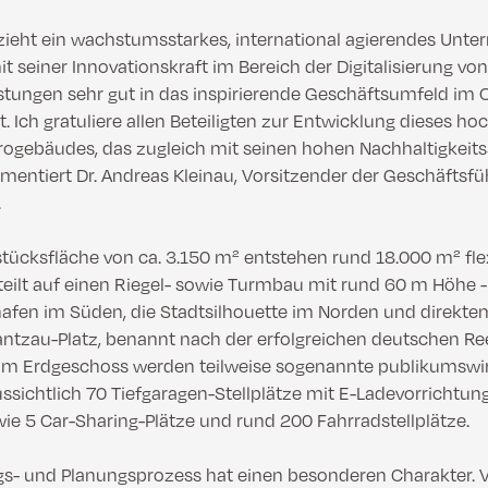
zieht ein wachstumsstarkes, international agierendes Unte
it seiner Innovationskraft im Bereich der Digitalisierung von
istungen sehr gut in das inspirierende Geschäftsumfeld im 
. Ich gratuliere allen Beteiligten zur Entwicklung dieses 
ürogebäudes, das zugleich mit seinen hohen Nachhaltigkeit
entiert Dr. Andreas Kleinau, Vorsitzender der Geschäftsfü
.
tücksfläche von ca. 3.150 m² entstehen rund 18.000 m² fle
teilt auf einen Riegel- sowie Turmbau mit rund 60 m Höhe -
afen im Süden, die Stadtsilhouette im Norden und direk
antzau-Platz, benannt nach der erfolgreichen deutschen R
Im Erdgeschoss werden teilweise sogenannte publikumsw
ssichtlich 70 Tiefgaragen-Stellplätze mit E-Ladevorrichtu
ie 5 Car-Sharing-Plätze und rund 200 Fahrradstellplätze.
gs- und Planungsprozess hat einen besonderen Charakter. 