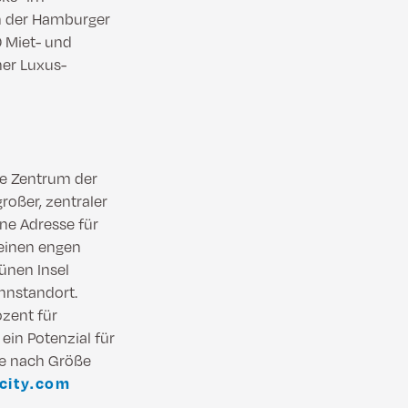
in der Hamburger
0 Miet- und
her Luxus-
ne Zentrum der
roßer, zentraler
ne Adresse für
einen engen
ünen Insel
hnstandort.
zent für
ein Potenzial für
je nach Größe
city.com