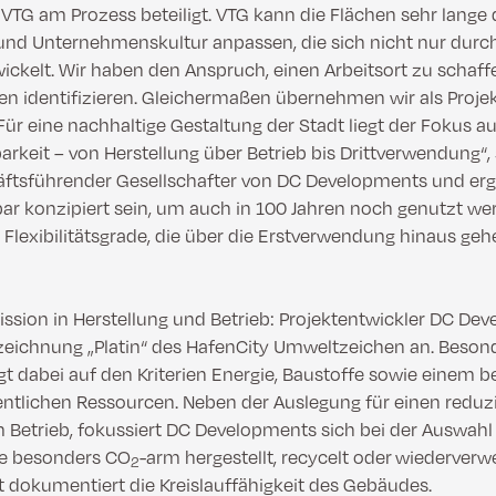
 VTG am Prozess beteiligt. VTG kann die Flächen sehr lang
 und Unternehmenskultur anpassen, die sich nicht nur durc
wickelt. Wir haben den Anspruch, einen Arbeitsort zu schaff
en identifizieren. Gleichermaßen übernehmen wir als Proje
ür eine nachhaltige Gestaltung der Stadt liegt der Fokus au
keit – von Herstellung über Betrieb bis Drittverwendung“, 
äftsführender Gesellschafter von DC Developments und er
r konzipiert sein, um auch in 100 Jahren noch genutzt we
 Flexibilitätsgrade, die über die Erstverwendung hinaus geh
ssion in Herstellung und Betrieb: Projektentwickler DC De
zeichnung „Platin“ des HafenCity Umweltzeichen an. Beson
gt dabei auf den Kriterien Energie, Baustoffe sowie einem
ntlichen Ressourcen. Neben der Auslegung für einen reduz
 Betrieb, fokussiert DC Developments sich bei der Auswahl 
ie besonders CO
-arm hergestellt, recycelt oder wiederverw
2
dokumentiert die Kreislauffähigkeit des Gebäudes.