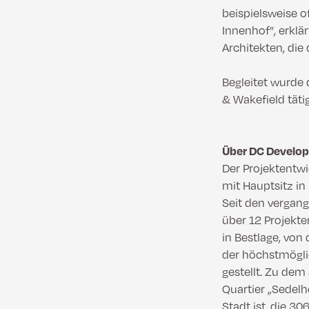
beispielsweise o
Innenhof”, erklä
Architekten, di
Begleitet wurde
& Wakefield tätig
Über DC Develo
Der Projektentwi
mit Hauptsitz i
Seit den vergan
über 12 Projekt
in Bestlage, von
der höchstmögli
gestellt. Zu dem
Quartier „Sedelh
Stadt ist, die 