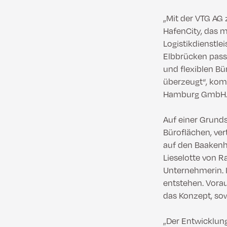
„Mit der VTG AG 
HafenCity, das m
Logistikdienstle
Elbbrücken passt
und flexiblen B
überzeugt“, komm
Hamburg GmbH
Auf einer Grunds
Büroflächen, ver
auf den Baakenh
Lieselotte von R
Unternehmerin. 
entstehen. Vorau
das Konzept, sow
„Der Entwicklun