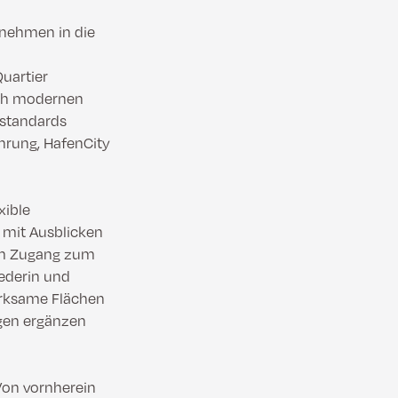
rnehmen in die
Quartier
hoch modernen
sstandards
hrung, HafenCity
xible
 mit Ausblicken
tem Zugang zum
eederin und
irksame Flächen
ngen ergänzen
Von vornherein