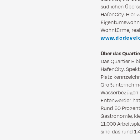
südlichen Übers
HafenCity. Hier 
Eigentumswohnun
Wohntürme, reali
www.dcdevel
Über das Quartie
Das Quartier El
HafenCity. Spekt
Platz kennzeich
Großunternehmen
Wasserbezügen z
Entenwerder hat 
Rund 50 Prozent
Gastronomie, kle
11.000 Arbeitspl
sind das rund 1