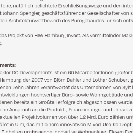
ffene, natürlich belichtete Erschließungswege und den inte
rt Johann Spengler, geschäftsführender Gesellschafter von s
e den Architekturwettbewerb des Bürogebäudes für sich ent
 das Projekt von HIW Hamburg Invest. Als vermittelnder Ma
.
pments:
ckler DC Developments ist ein 60 Mitarbeiter:Innen großer 
n Hamburg, der 2007 von Björn Dahler und Lothar Schubert 
genen zehn Jahren verantwortet das Unternehmen von Sylt
entwicklungen hochwertiger Büro- sowie Wohngebäude und
 denen bereits ein Großteil erfolgreich abgeschlossen wurde.
che Anspruch an die Produkt-, Finanzierungs- und Umse
 aktuellen Projektvolumen von über 1,2 Mrd. Euro zählen u
öfe“ in Ulm, das mit einem innovativen Mixed-Use-Konzept 
306 Einheiten umfassende innovative Wohnanlage „Eleven De