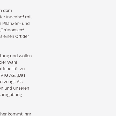
on dem
ter Innenhof mit
n Pflanzen- und
e „Grünoasen“
s einen Ort der
tung und wollen
 der Wahl
tionalität zu
 VTG AG. „Das
rzeugt. Als
en und unseren
itsumgebung
 daher kommt ihm