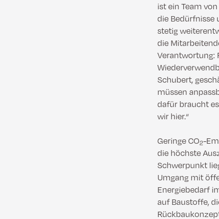
ist ein Team von
die Bedürfnisse
stetig weiterent
die Mitarbeitend
Verantwortung: F
Wiederverwendbar
Schubert, gesch
müssen anpassba
dafür braucht es
wir hier.“
Geringe CO
-Emi
2
die höchste Aus
Schwerpunkt lie
Umgang mit öffe
Energiebedarf im
auf Baustoffe, d
Rückbaukonzept 