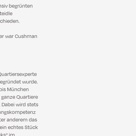
nsiv begrünten
teidle
schieden.
kler war Cushman
Quartiersexperte
gegründet wurde.
 bis München
 ganze Quartiere
 Dabei wird stets
tzungskompetenz
nter anderem das
ein echtes Stück
cks“ im