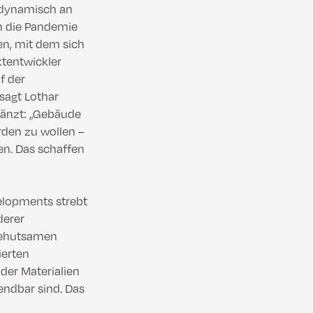
e dynamisch an
h die Pandemie
en, mit dem sich
ktentwickler
f der
sagt Lothar
gänzt: „Gebäude
rden zu wollen –
en. Das schaffen
velopments strebt
derer
 behutsamen
ierten
der Materialien
endbar sind. Das