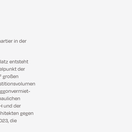
rtier in der
latz entsteht
elpunkt der
² großen
estitionsvolumen
aggonvermiet-
baulichen
H und der
chitekten gegen
023, die