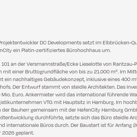
rojektentwickler DC Developments setzt im Elbbrücken-Qua
ity ein Platin-zertifiziertes Bürohochhaus um.
 101 an der Versmannstraße/Ecke Lieselotte von Rantzau-P
mit einer Bruttogrundfläche von bis zu 21.000 m². Im Mitt
ht ein nachhaltiges Gebäudekonzept, inklusive eines 400 m
hofs. Der Entwurf stammt von steidle Architekten. Das Inv
 Mio. Euro. Ankermieter wird das international führende W
istikunternehmen VTG mit Hauptsitz in Hamburg. Im hoch
n der Bauherr gemeinsam mit der HafenCity Hamburg Gmb
tentwicklung durchführte, setzte sich das Büro steidle Ar
nd internationale Büros durch. Der Baustart ist für Anfang 2
r 2026 geplant.