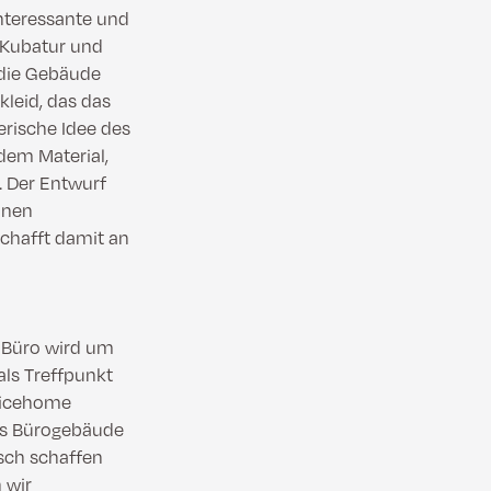
nteressante und
n Kubatur und
 die Gebäude
leid, das das
erische Idee des
dem Material,
. Der Entwurf
önen
schafft damit an
e Büro wird um
als Treffpunkt
fficehome
Das Bürogebäude
sch schaffen
 wir