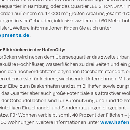
eequartier in Hamburg, oder das Quartier „BE STRANDKAI“ 
werden auf einem ca. 14.000 m² großen Areal insgesamt 47
gen in vier Gebäuden, inklusive zweier rund 60 Meter ho
siert. Weitere Informationen finden Sie auch unter
opments.de
.
r Elbbrücken in der HafenCity:
bbrücken wird neben dem Überseequartier das zweite urba
akuläre Hochhäuser, Wasserflächen zu drei Seiten und ein g
nen den hochverdichteten citynahen Geschäfts-standort, ei
 ebenso wie für kleinere, wachsende Unternehmen. Mit s
ur Elbe, zum Baakenhafen und zum Billhafen sowie zur gr
das Quartier aber auch große Potenziale als attraktiver Wo
 der Gebäudeflächen sind für Büronutzung und rund 10 Pro
inteiligen Einzelhandel und Sondernutzungen eingeplant – 
ätze. Für Wohnen verbleibt somit 40 Prozent der Flächen – 
.400 Wohnungen. Weitere Informationen unter
www.hafen