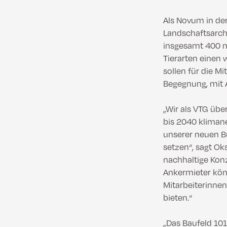
Als Novum in de
Landschaftsarch
insgesamt 400 m
Tierarten einen w
sollen für die M
Begegnung, mit A
„Wir als VTG üb
bis 2040 klimane
unserer neuen Bü
setzen“, sagt Ok
nachhaltige Kon
Ankermieter kön
Mitarbeiterinne
bieten.“
„Das Baufeld 10