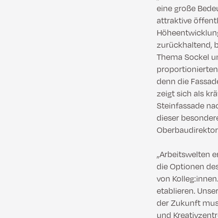
eine große Bede
attraktive öffen
Höheentwicklung 
zurückhaltend, 
Thema Sockel und
proportionierten
denn die Fassad
zeigt sich als k
Steinfassade nac
dieser besondere
Oberbaudirektor
„Arbeitswelten 
die Optionen des
von Kolleg:inne
etablieren. Unse
der Zukunft mus
und Kreativzentr