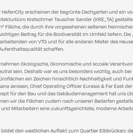
r HafenCity erscheinen der begrünte Dachgarten und ein v
itekturbüro Kretschmer Tauscher Sander (KRE_TA) gestalte
² Fläche, die durch ihre vorgesehenen seltenen heimische
ichtigen Beitrag für die Biodiversität im Umfeld liefern. Di
itarbeitenden von VTG und für alle anderen Mieter des Hause
ufenthaltsqualität schaffen.
ernehmen ökologische, ökonomische und soziale Verantwor
utral sein. Deshalb war es uns besonders wichtig, auch bei
roflächen ein Zeichen hinsichtlich Nachhaltigkeit und Funk
sana Janssen, Chief Operating Officer Eurasia & Far East der
zept für den Bau und das Gebäudemanagement hat uns übe
nen wir die Flächen zudem nach unseren Bedarfen gestalt
n und Mitarbeitern eine zukunftsgerichtete, moderne Arbe
1 bildet den westlichen Auftakt zum Quartier Elbbrücken;