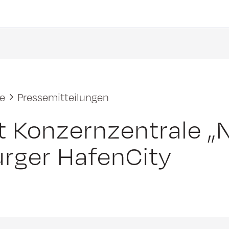
ke
Pressemitteilungen
rt Konzernzentrale 
rger HafenCity