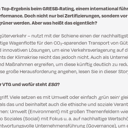
n Top-Ergebnis beim GRESB-Rating, einem international f
formance. Doch nicht nur bei Zertifizierungen, sondern vor
üner werden. Aber was heißt das eigentlich?
terverkehr – nutzt mit der Schiene einen der nachhaltigst
ältige Wagenflotte für den CO₂-sparenden Transport von Güte
d innovativen Lösungen, um eine Verkehrsverlagerung auf d
hts der Klimakrise reicht das jedoch nicht. Auch als Unt
d Maßnahmen ergreifen, um diese künftig deutlich zu red
se große Herausforderung angehen, lesen Sie in dieser Stor
r VTG und wofür steht
ESG
?
griff. Viele setzen es mit Umwelt oder einfach ‚grün sein‘ gle
als das und beinhaltet auch die ethische und soziale Ver
onen: Umwelt (Environment) mit großen Themenfeldern wie 
 Soziales (Social) mit Fokus u. a. auf nachhaltige Wertsch
antwortungsvolle Unternehmensführung (Governance), um 