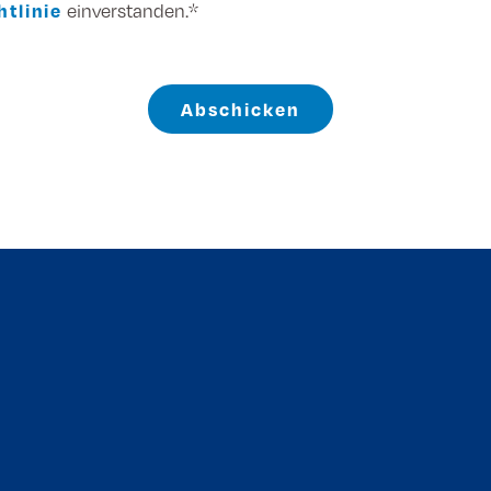
tlinie
einverstanden.*
Abschicken