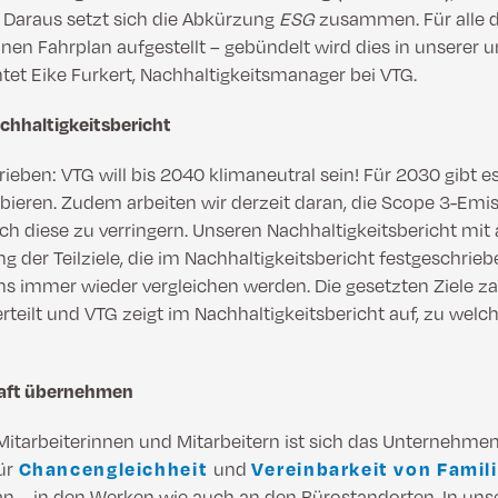
. Daraus setzt sich die Abkürzung
ESG
zusammen. Für alle d
einen Fahrplan aufgestellt – gebündelt wird dies in unsere
htet Eike Furkert, Nachhaltigkeitsmanager bei VTG.
chhaltigkeitsbericht
rieben: VTG will bis 2040 klimaneutral sein! Für 2030 gibt e
ieren. Zudem arbeiten wir derzeit daran, die Scope 3-Emi
 diese zu verringern. Unseren Nachhaltigkeitsbericht mit 
g der Teilziele, die im Nachhaltigkeitsbericht festgeschriebe
uns immer wieder vergleichen werden. Die gesetzten Ziele z
erteilt und VTG zeigt im Nachhaltigkeitsbericht auf, zu wel
haft übernehmen
 Mitarbeiterinnen und Mitarbeitern ist sich das Unternehm
ür
Chancengleichheit
und
Vereinbarkeit von Famil
oran – in den Werken wie auch an den Bürostandorten. In un