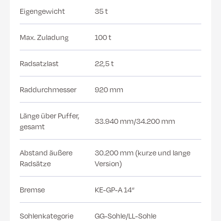
Eigengewicht
35 t
Max. Zuladung
100 t
Radsatzlast
22,5 t
Raddurchmesser
920 mm
Länge über Puffer,
33.940 mm/34.200 mm
gesamt
Abstand äußere
30.200 mm (kurze und lange
Radsätze
Version)
Bremse
KE-GP-A 14“
Sohlenkategorie
GG-Sohle/LL-Sohle