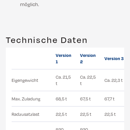
möglich.
Technische Daten
Version
Version
Version 3
1
2
Ca. 21,5
Ca. 22,5
Eigengewicht
Ca. 22,3 t
t
t
Max. Zuladung
68,5 t
67,5 t
67,7 t
Radzusatzlast
22,5 t
22,5 t
22,5 t
920
920