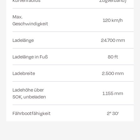
Max.
120 km/h
Geschwindigkeit
Ladelänge
24.700 mm
Ladelänge in Fuß
80 ft
Ladebreite
2.500 mm
Ladehöhe über
1.155 mm
SOK, unbeladen
Fährbootfähigkeit
2° 30‘