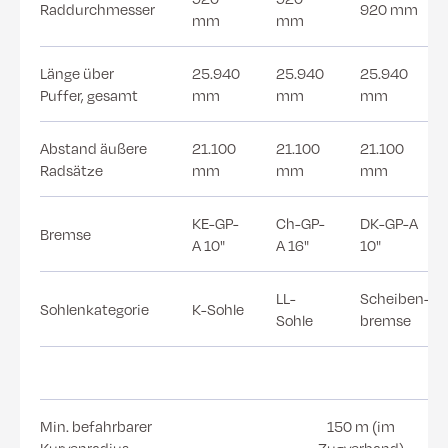
Raddurchmesser
920 mm
mm
mm
Länge über
25.940
25.940
25.940
Puffer, gesamt
mm
mm
mm
Abstand äußere
21.100
21.100
21.100
Radsätze
mm
mm
mm
KE-GP-
Ch-GP-
DK-GP-A
Bremse
A 10"
A 16"
10"
LL-
Scheiben-
Sohlenkategorie
K-Sohle
Sohle
bremse
Min. befahrbarer
150 m (im
Kurvenradius
Zugverband)