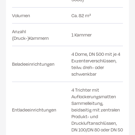
Volumen
Ca. 82 m³
Anzahl
1 Kammer
(Druck-)Kammern
4 Dome, DN 500 mit je 4
Exzenterverschlüssen,
Beladeeinrichtungen
teilw. dreh- oder
schwenkbar
4 Trichter mit
Auflockerungsmatten
Sammelleitung,
Entladeeinrichtungen
beidseitig mit zentralen
Produkt- und
Druckluftanschlüssen,
DN 100/DN 80 oder DN 50