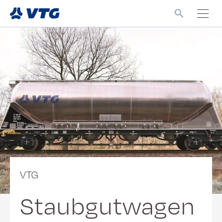
VTG
Staubgutwagen