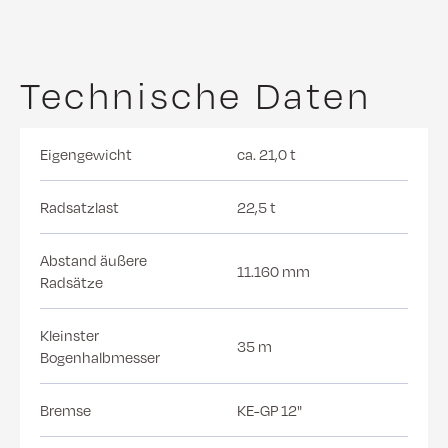
Technische Daten
Eigengewicht
ca. 21,0 t
Radsatzlast
22,5 t
Abstand äußere
11.160 mm
Radsätze
Kleinster
35 m
Bogenhalbmesser
Bremse
KE-GP 12"