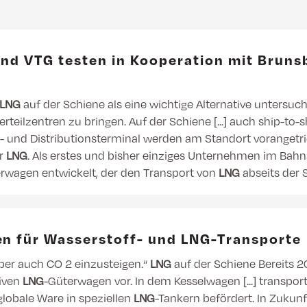
 und VTG testen in Kooperation mit Bruns
LNG
auf der Schiene als eine wichtige Alternative untersuc
erteilzentren zu bringen. Auf der Schiene [...] auch ship-to-
 und Distributionsterminal werden am Standort vorangetri
er
LNG
. Als erstes und bisher einziges Unternehmen im Bah
terwagen entwickelt, der den Transport von
LNG
abseits der
en für Wasserstoff- und LNG-Transporte
aber auch CO 2 einzusteigen.“
LNG
auf der Schiene Bereits 20
tiven
LNG
-Güterwagen vor. In dem Kesselwagen [...] transpor
 globale Ware in speziellen
LNG
-Tankern befördert. In Zukun