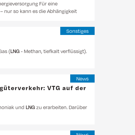
ergieversorgung Für eine
– nur so kann es die Abhängigkeit
Sonstiges
Gas (
LNG
- Methan, tiefkalt verflüssigt).
News
güterverkehr: VTG auf der
mmoniak und
LNG
zu erarbeiten. Darüber
News