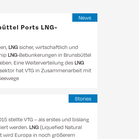
News
büttel Ports LNG-
hen,
LNG
sicher, wirtschaftlich und
ship
LNG
-Bebunkerungen in Brunsbüttel
eben. Eine Weiterverteilung des
LNG
nsektor hat VTG in Zusammenarbeit mit
 Seewege
Stories
15 stellte VTG – als erstes und bislang
tiert werden.
LNG
(Liquefied Natural
ft wird Europa in noch größerem