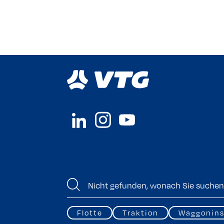
Flotte
Traktion
Waggonins